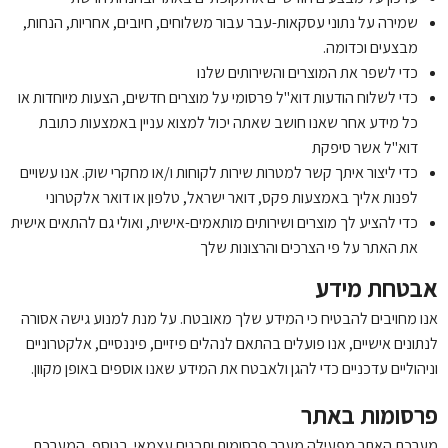
שמירה על נתוני עסקאות-עבר עבור משלוחים, חיובים, אחריות, הנחות,
מבצעים וכדומה.
כדי לשפר את המוצרים והשירותים שלנו
כדי לשלוח הודעות דוא"ל פרסומי על מוצרים חדשים, הצעות מיוחדות או
כל מידע אחר שאנו חושב שאתה יכול למצוא עניין באמצעות כתובת
דוא"ל אשר סיפקת
כדי ליצור איתך קשר למטרות שירות לקוחות ו/או מחקרי שוק. אנו עשויים
לפנות אליך באמצעות פקס, דואר ישראל, טלפון או דואר אלקטרוני
כדי להציע לך מוצרים ושירותים מותאמים-אישית, ואולי גם להתאים אישית
את האתר על פי הצרכים והרצונות שלך
אבטחת מידע
אנו מחויבים להבטיח כי המידע שלך מאובטח. על מנת למנוע גישה אסורה
לנתונים אישיים, אנו פועלים בהתאם לנהלים פיזיים, פיננסיים, אלקטרוניים
וניהוליים עדכניים כדי להגן ולאבטח את המידע שאנו אוספים באופן מקוון.
פרסומות באתר
מערכת האתר מפעילה מערך פרסומות ותכנים עצמאי. בנוסף, המערכת