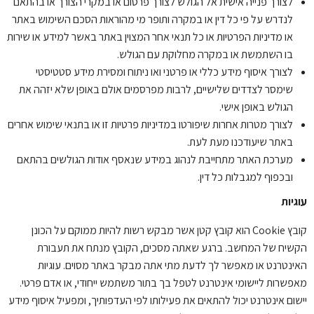
לצורך פנייה אישית אל הגולש לצורך פרסום או במקרי הצורך או בהתאם
לנדרש על פי כל דין או במקרה ותופר מי מהוראות הסכם השימוש באתר
או מדיניות הפרטיות או כל תנאי אחר המצוין באתר באשר למידע או שירות
בו השתמשת או במקרה מחלוקת עם הגולש.
לצורך איסוף מידע כללי או פרטני ואו ניתוח ומסירת מידע סטטיסטי
שימסר לצדדים שלישיים, לרבות מפרסמים אולם באופן שלא יזהה את
הגולש באופן אישי.
לצורך מטרות אחרות שיפורטו במדיניות פרטיות זו או בתנאי שימוש אחרים
באתר שיעודכנו מעת לעת.
מערכת האתר מתחייבת לנהוג במידע שנאסף אודות הגולשים בהתאם
ובכפוף למגבלות כל דין.
עוגיות
קובץ Cookie הוא קובץ קטן אשר מבקש רשות להיות ממוקם על הכונן
הקשיח של המחשב. ברגע שאתה מסכים, הקובץ מנתח את תעבורת
האינטרנט או מאפשר לך לדעת מתי אתה מבקר באתר מסוים. עוגיות
מאפשרות ליישומי אינטרנט לטפל בך בתור משתמש ייחודי, או אדם פרטי.
יישום אינטרנט יכול להתאים את פעילותו לפי העדפותיך, ומפעיל איסוף מידע